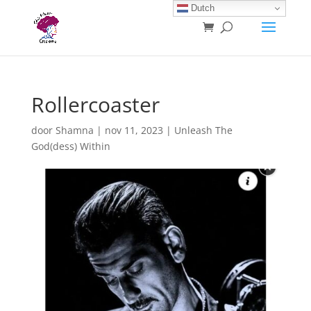
Dutch
Rollercoaster
door
Shamna
|
nov 11, 2023
|
Unleash The
God(dess) Within