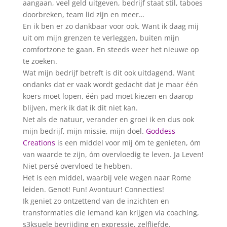
aangaan, veel geld uitgeven, bedrijf staat stil, taboes
doorbreken, team lid zijn en meer…
En ik ben er zo dankbaar voor ook. Want ik daag mij
uit om mijn grenzen te verleggen, buiten mijn
comfortzone te gaan. En steeds weer het nieuwe op
te zoeken.
Wat mijn bedrijf betreft is dit ook uitdagend. Want
ondanks dat er vaak wordt gedacht dat je maar één
koers moet lopen, één pad moet kiezen en daarop
blijven, merk ik dat ik dit niet kan.
Net als de natuur, verander en groei ik en dus ook
mijn bedrijf, mijn missie, mijn doel.
Goddess
Creations
is een middel voor mij óm te genieten, óm
van waarde te zijn, óm overvloedig te leven. Ja Leven!
Niet persé overvloed te hebben.
Het is een middel, waarbij vele wegen naar Rome
leiden. Genot! Fun! Avontuur! Connecties!
Ik geniet zo ontzettend van de inzichten en
transformaties die iemand kan krijgen via coaching,
s3ksuele bevrijding en expressie, zelfliefde.